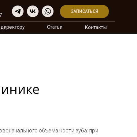
ЗАПИСАТЬСЯ
7
 директору
Cтатьи
Контакты
линике
рвоначального объема кости зуба: при