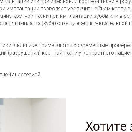
мплантации или при изменении костной ткани в резу
ри имплантации позволяет увеличить объем кости в 
ание костной ткани при имплантации зубов или в ос
ания импланта (зуба) с точки зрения жевательной на
тики в клинике применяются современные проверен
ии (разрушения) костной ткани у конкретного пацие
тной анестезией.
Хотите 