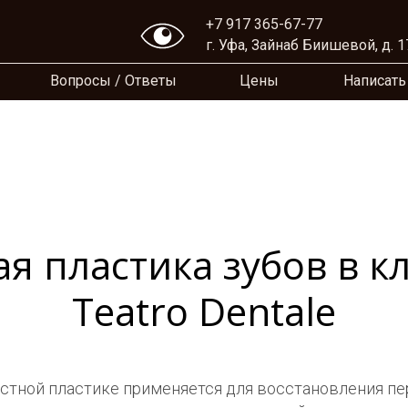
+7 917 365-67-77
г. Уфа, Зайнаб Биишевой, д. 1
Вопросы / Ответы
Цены
Написать
ая пластика зубов в к
Teatro Dentale
остной пластике применяется для восстановления пе