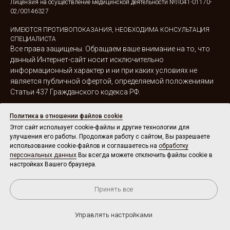
Лицензия на осуществление медицинской деятельности
№Л041-01170-
02/00146327
ИМЕЮТСЯ ПРОТИВОПОКАЗАНИЯ, НЕОБХОДИМА КОНСУЛЬТАЦИЯ
СПЕЦИАЛИСТА
Все права защищены. Обращаем ваше внимание на то, что
данный Интернет-сайт носит исключительно
информационный характер и ни при каких условиях не
является публичной офертой, определяемой положениями
Статьи 437 Гражданского кодекса РФ.
Политика в отношении файлов cookie
Политика конфиденциальности
Согласие н
Этот сайт использует cookie-файлы и другие технологии для
Согласие на обработку персональных данных
улучшения его работы. Продолжая работу с сайтом, Вы разрешаете
использование cookie-файлов и соглашаетесь на
обработку
Создание и продвижение сайтов:
Дилара
персональных данных
Вы всегда можете отключить файлы cookie в
Ханнанова
настройках Вашего браузера.
Tilda
Made on
Принять все
Управлять настройками