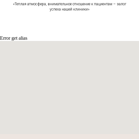
«Теплая атмосфера, внимательное отношение к пациентам – залог
успеха наш
ей кл
иники»
Error get alias